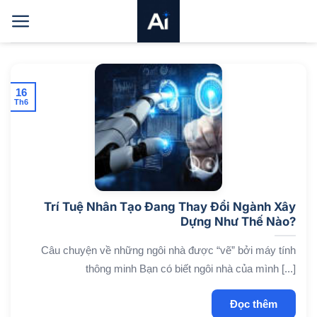
Bỏ
qua
nội
dung
16
Th6
Trí Tuệ Nhân Tạo Đang Thay Đổi Ngành Xây
Dựng Như Thế Nào?
Câu chuyện về những ngôi nhà được “vẽ” bởi máy tính
thông minh Bạn có biết ngôi nhà của mình [...]
Đọc thêm