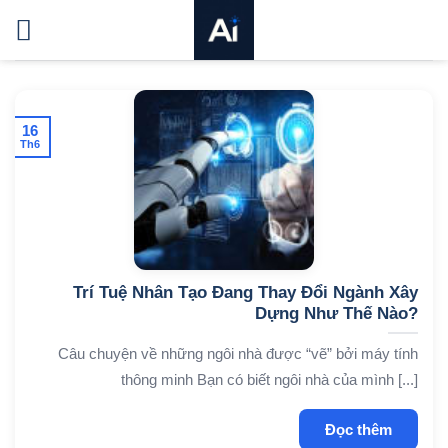
Bỏ
qua
nội
dung
16
Th6
Trí Tuệ Nhân Tạo Đang Thay Đổi Ngành Xây
Dựng Như Thế Nào?
Câu chuyện về những ngôi nhà được “vẽ” bởi máy tính
thông minh Bạn có biết ngôi nhà của mình [...]
Đọc thêm