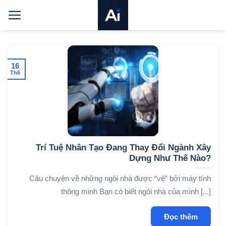
Bỏ
qua
nội
dung
16
Th6
Trí Tuệ Nhân Tạo Đang Thay Đổi Ngành Xây
Dựng Như Thế Nào?
Câu chuyện về những ngôi nhà được “vẽ” bởi máy tính
thông minh Bạn có biết ngôi nhà của mình [...]
Đọc thêm