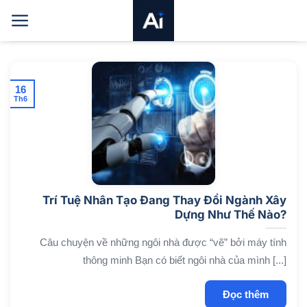
Bỏ
qua
nội
dung
16
Th6
Trí Tuệ Nhân Tạo Đang Thay Đổi Ngành Xây
Dựng Như Thế Nào?
Câu chuyện về những ngôi nhà được “vẽ” bởi máy tính
thông minh Bạn có biết ngôi nhà của mình [...]
Đọc thêm