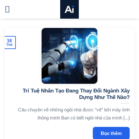
Bỏ
qua
nội
dung
16
Th6
Trí Tuệ Nhân Tạo Đang Thay Đổi Ngành Xây
Dựng Như Thế Nào?
Câu chuyện về những ngôi nhà được “vẽ” bởi máy tính
thông minh Bạn có biết ngôi nhà của mình [...]
Đọc thêm