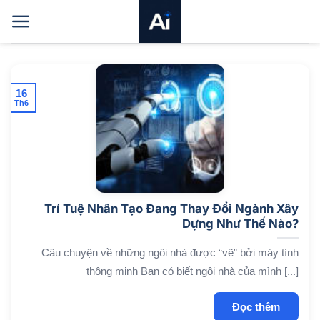
Bỏ
qua
nội
dung
16
Th6
Trí Tuệ Nhân Tạo Đang Thay Đổi Ngành Xây
Dựng Như Thế Nào?
Câu chuyện về những ngôi nhà được “vẽ” bởi máy tính
thông minh Bạn có biết ngôi nhà của mình [...]
Đọc thêm