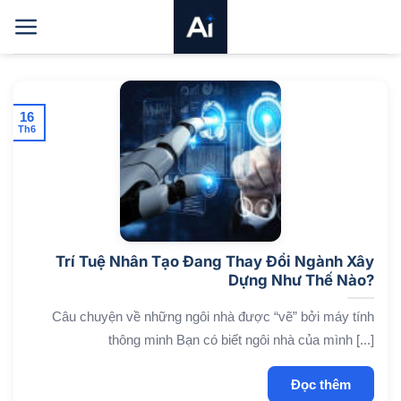
Bỏ
qua
nội
dung
16
Th6
Trí Tuệ Nhân Tạo Đang Thay Đổi Ngành Xây
Dựng Như Thế Nào?
Câu chuyện về những ngôi nhà được “vẽ” bởi máy tính
thông minh Bạn có biết ngôi nhà của mình [...]
Đọc thêm