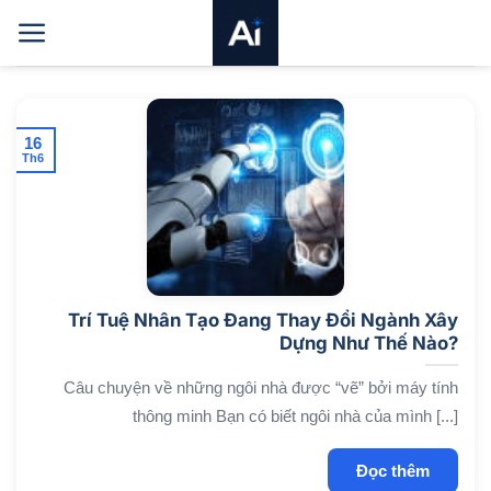
Bỏ
qua
nội
dung
16
Th6
Trí Tuệ Nhân Tạo Đang Thay Đổi Ngành Xây
Dựng Như Thế Nào?
Câu chuyện về những ngôi nhà được “vẽ” bởi máy tính
thông minh Bạn có biết ngôi nhà của mình [...]
Đọc thêm