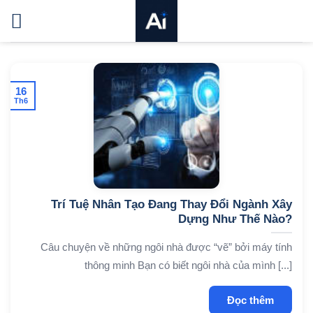
Bỏ
qua
nội
dung
16
Th6
Trí Tuệ Nhân Tạo Đang Thay Đổi Ngành Xây
Dựng Như Thế Nào?
Câu chuyện về những ngôi nhà được “vẽ” bởi máy tính
thông minh Bạn có biết ngôi nhà của mình [...]
Đọc thêm