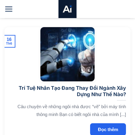
Bỏ
qua
nội
dung
16
Th6
Trí Tuệ Nhân Tạo Đang Thay Đổi Ngành Xây
Dựng Như Thế Nào?
Câu chuyện về những ngôi nhà được “vẽ” bởi máy tính
thông minh Bạn có biết ngôi nhà của mình [...]
Đọc thêm