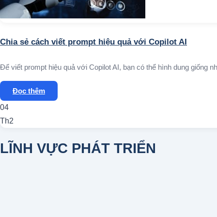
Chia sẻ cách viết prompt hiệu quả với Copilot AI
Để viết prompt hiệu quả với Copilot AI, bạn có thể hình dung giống nh
Đọc thêm
04
Th2
LĨNH VỰC PHÁT TRIỂN