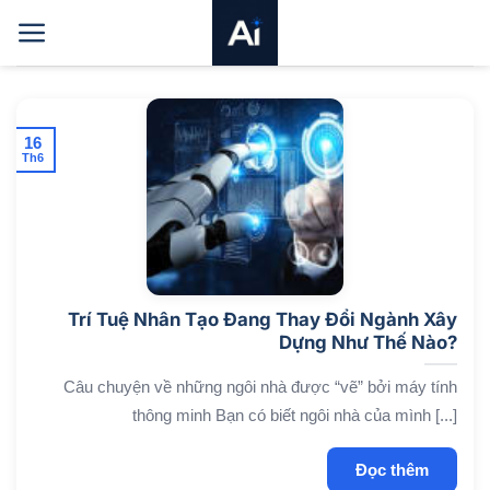
Bỏ
qua
nội
dung
16
Th6
Trí Tuệ Nhân Tạo Đang Thay Đổi Ngành Xây
Dựng Như Thế Nào?
Câu chuyện về những ngôi nhà được “vẽ” bởi máy tính
thông minh Bạn có biết ngôi nhà của mình [...]
Đọc thêm