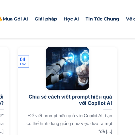
Mua Gói AI
Giải pháp
Học AI
Tin Tức Chung
Về 
04
Th2
ổi
Chia sẻ cách viết prompt hiệu quả
o?
với Copilot AI
ẽ”
Để viết prompt hiệu quả với Copilot AI, bạn
hà
có thể hình dung giống như việc đưa ra một
.]
“đề [...]