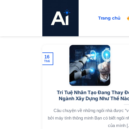
Bỏ
qua
Trang chủ
nội
dung
16
Th6
Trí Tuệ Nhân Tạo Đang Thay Đ
Ngành Xây Dựng Như Thế Nà
Câu chuyện về những ngôi nhà được “v
bởi máy tính thông minh Bạn có biết ngôi n
của mình [..