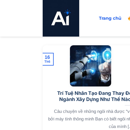
Bỏ
qua
Trang chủ
nội
dung
16
Th6
Trí Tuệ Nhân Tạo Đang Thay Đ
Ngành Xây Dựng Như Thế Nà
Câu chuyện về những ngôi nhà được “v
bởi máy tính thông minh Bạn có biết ngôi n
của mình [..