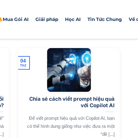
Mua Gói AI
Giải pháp
Học AI
Tin Tức Chung
Về 
04
Th2
ổi
Chia sẻ cách viết prompt hiệu quả
o?
với Copilot AI
ẽ”
Để viết prompt hiệu quả với Copilot AI, bạn
hà
có thể hình dung giống như việc đưa ra một
.]
“đề [...]