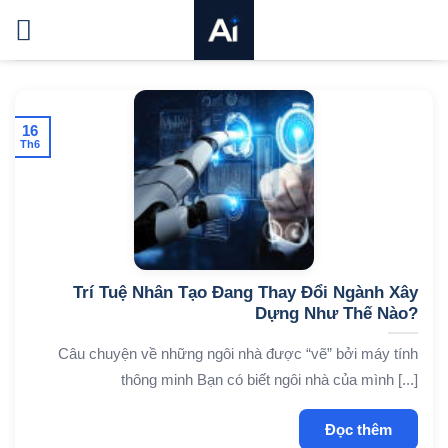
Bỏ
qua
nội
dung
16
Th6
Trí Tuệ Nhân Tạo Đang Thay Đổi Ngành Xây
Dựng Như Thế Nào?
Câu chuyện về những ngôi nhà được “vẽ” bởi máy tính
thông minh Bạn có biết ngôi nhà của mình [...]
Đọc thêm