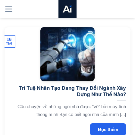
Bỏ
qua
nội
dung
16
Th6
Trí Tuệ Nhân Tạo Đang Thay Đổi Ngành Xây
Dựng Như Thế Nào?
Câu chuyện về những ngôi nhà được “vẽ” bởi máy tính
thông minh Bạn có biết ngôi nhà của mình [...]
Đọc thêm